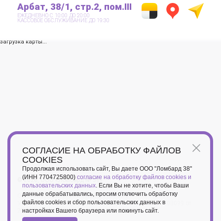
Арбат, 38/1, стр.2, пом.III
ЕЖЕДНЕВНО С 10:00 ДО 20:00
КАССОВОЕ ОБСЛУЖИВАНИЕ ДО 19:30
загрузка карты...
СОГЛАСИЕ НА ОБРАБОТКУ ФАЙЛОВ
COOKIES
Продолжая использовать сайт, Вы даете ООО "Ломбард 38"
(ИНН 7704725800)
согласие на обработку файлов cookies и
© 2026, ООО «Ломбард № 38»
пользовательских данных
. Если Вы не хотите, чтобы Ваши
данные обрабатывались, просим отключить обработку
ОГРН 1097746249919; ОКВЭД – 64.92.6
файлов cookies и сбор пользовательских данных в
Учетный номер в Пробирной палате России ЮЛ7701608099 от
настройках Вашего браузера или покинуть сайт.
29.05.2019