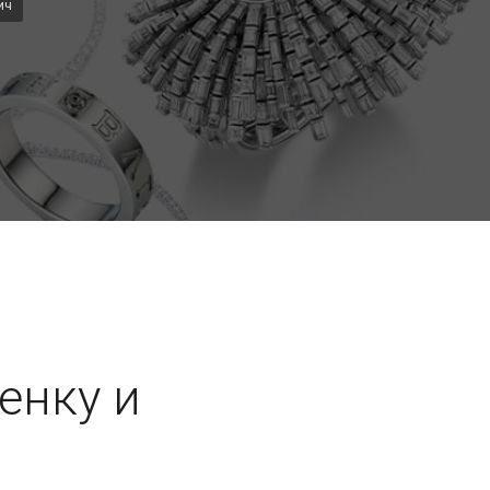
ич
енку и