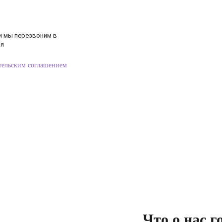
 и мы перезвоним в
мя
тельским соглашением
Что о нас 