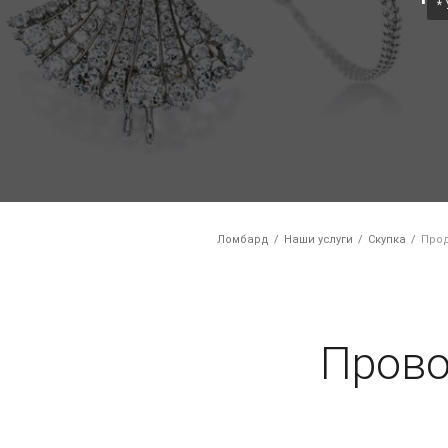
*
Ломбард
Наши услуги
Скупка
Прод
Прово