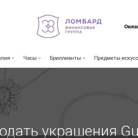
Онла
елия
Часы
Бриллианты
Предметы искус
одать украшения Gu