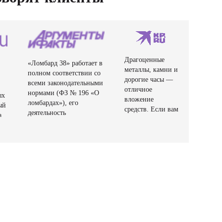
Драгоценные
«Ломбард 38» работает в
металлы, камни и
полном соответствии со
дорогие часы —
всеми законодательными
отличное
нормами (ФЗ № 196 «О
ых
вложение
ломбардах»), его
ый
средств. Если вам
деятельность
а.
срочно нужен
регулируется
я
кредит, а времени
Центральным банком
собирать
РФ.
документы нет,
или у вас и без
того много
обязательств
перед банками,
можно
воспользоваться
услугами