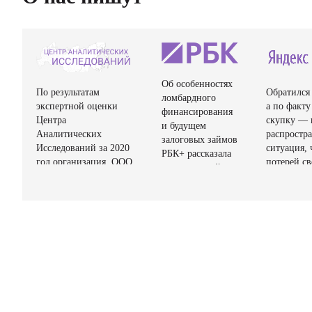
Об особенностях
По результатам
Обратился 
ломбардного
экспертной оценки
а по факту
финансирования
Центра
скупку — 
и будущем
Аналитических
распростр
залоговых займов
Исследований за 2020
ситуация, 
РБК+ рассказала
год организация. ООО
потерей св
управляющий
«ЛОМБАРД-38»
имущества
директор ООО
вошла в Рейтинг
комиссион
«Ломбард №38»
надёжных партнёров
магазины 
Оксана Королева.
по Центральному
под видом
федеральному округу
не имея л
России.