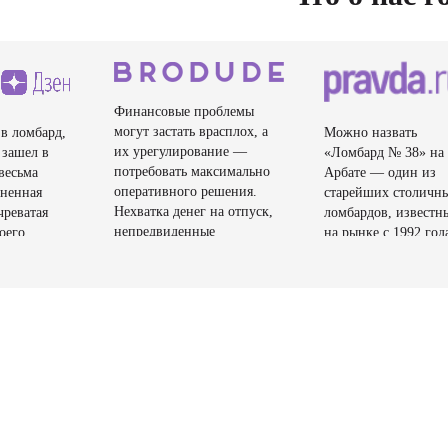
Финансовые проблемы
могут застать врасплох, а
в ломбард,
Можно назвать
их урегулирование —
 зашел в
«Ломбард № 38» на
потребовать максимально
весьма
Арбате — один из
оперативного решения.
аненная
старейших столичн
Нехватка денег на отпуск,
чреватая
ломбардов, известн
непредвиденные
оего
на рынке с 1992 год
обстоятельства,
. Многие
Здесь все сделано дл
незапланированные
ные
того, чтобы клиент
покупки — обращаться с
работают
чувствовал себя
этим к друзьям и родным
 ломбардов,
комфортно.
неудобно, да и не факт, что
ицензии.
нужная сумма у них будет.