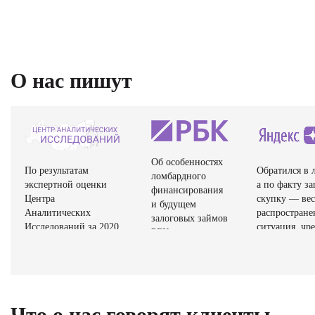
О нас пишут
Об особенностях
По результатам
Обратился в 
ломбардного
экспертной оценки
а по факту з
финансирования
Центра
скупку — ве
и будущем
Аналитических
распростране
залоговых займов
Исследований за 2020
ситуация, чре
РБК+ рассказала
год организация. ООО
потерей свое
управляющий
«ЛОМБАРД-38»
имущества. 
директор ООО
вошла в Рейтинг
комиссионны
«Ломбард №38»
надёжных партнёров
магазины раб
Оксана Королева.
по Центральному
под видом ло
Что о нас говорят клиенты
федеральному округу
не имея лице