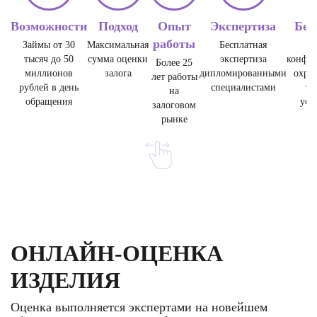
Возможности
Подход
Опыт
Экспертиза
Без
работы
Займы от 30
Максимальная
Бесплатная
тысяч до 50
сумма оценки
экспертиза
конфид
Более 25
миллионов
залога
дипломированными
охра
лет работы
рублей в день
специалистами
тр
на
обращения
уст
залоговом
рынке
ОНЛАЙН-ОЦЕНКА
ИЗДЕЛИЯ
Оценка выполняется экспертами на новейшем