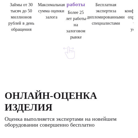
работы
Займы от 30
Максимальная
Бесплатная
тысяч до 50
сумма оценки
экспертиза
конфид
Более 25
миллионов
залога
дипломированными
охра
лет работы
рублей в день
специалистами
тр
на
обращения
уст
залоговом
рынке
ОНЛАЙН-ОЦЕНКА
ИЗДЕЛИЯ
Оценка выполняется экспертами на новейшем
оборудовании совершенно бесплатно