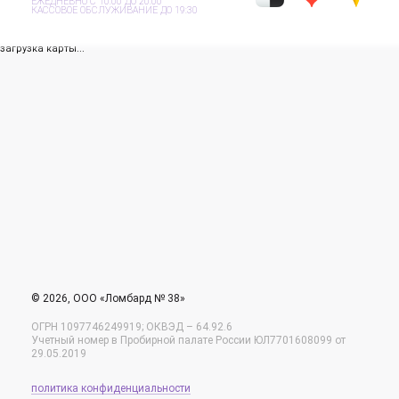
ЕЖЕДНЕВНО С 10:00 ДО 20:00
КАССОВОЕ ОБСЛУЖИВАНИЕ ДО 19:30
загрузка карты...
© 2026, ООО «Ломбард № 38»
ОГРН 1097746249919; ОКВЭД – 64.92.6
Учетный номер в Пробирной палате России ЮЛ7701608099 от
29.05.2019
политика конфиденциальности