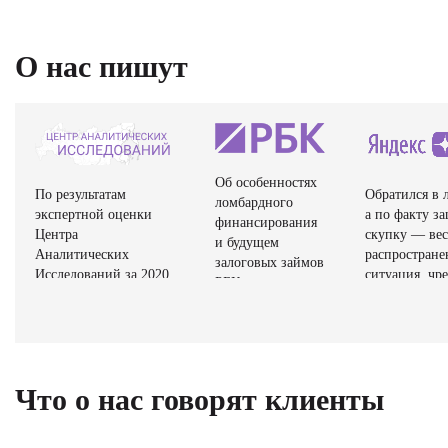
О нас пишут
Об особенностях
По результатам
Обратился в 
ломбардного
экспертной оценки
а по факту з
финансирования
Центра
скупку — ве
и будущем
Аналитических
распростране
залоговых займов
Исследований за 2020
ситуация, чре
РБК+ рассказала
год организация. ООО
потерей свое
управляющий
«ЛОМБАРД-38»
имущества. 
директор ООО
вошла в Рейтинг
комиссионны
«Ломбард №38»
надёжных партнёров
магазины раб
Оксана Королева.
по Центральному
под видом ло
Что о нас говорят клиенты
федеральному округу
не имея лице
России.