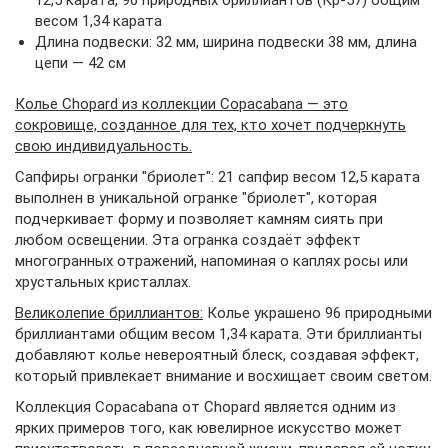
12,5 карата, 96 природных бриллиантов (Кр-57) общим
весом 1,34 карата
Длина подвески: 32 мм, ширина подвески 38 мм, длина
цепи — 42 см
Колье Chopard из коллекции Copacabana — это
сокровище, созданное для тех, кто хочет подчеркнуть
свою индивидуальность.
Сапфиры огранки "бриолет": 21 сапфир весом 12,5 карата
выполнен в уникальной огранке "бриолет", которая
подчеркивает форму и позволяет камням сиять при
любом освещении. Эта огранка создаёт эффект
многогранных отражений, напоминая о каплях росы или
хрустальных кристаллах.
Великолепие бриллиантов:
Колье украшено 96 природными
бриллиантами общим весом 1,34 карата. Эти бриллианты
добавляют колье невероятный блеск, создавая эффект,
который привлекает внимание и восхищает своим светом.
Коллекция Copacabana от Chopard является одним из
ярких примеров того, как ювелирное искусство может