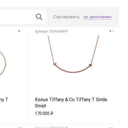
Сортировать:
по умолчанию
Aртикул: 5596-8899*
ny T
Колье Tiffany & Co Tiffany T Smile
Small
170 000
₽