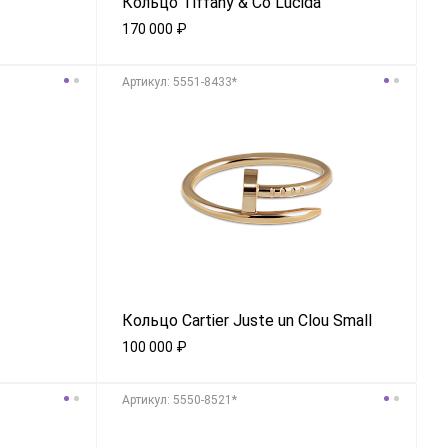
Кольцо Tiffany & Co Lucida
170 000
₽
Aртикул: 5551-8433*
Кольцо Cartier Juste un Clou Small
100 000
₽
Aртикул: 5550-8521*