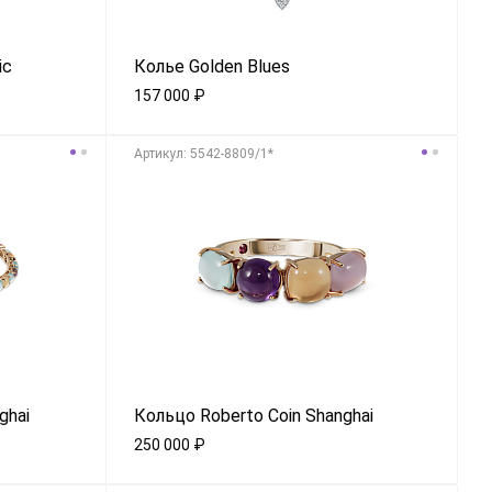
ic
Колье Golden Blues
157 000
₽
Aртикул: 5542-8809/1*
ghai
Кольцо Roberto Coin Shanghai
250 000
₽