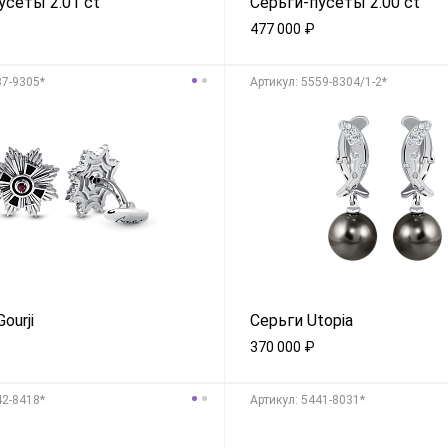
усеты 2.01 ct
Серьги-пусеты 2.00 ct
477 000
₽
87-9305*
Aртикул: 5559-8304/1-2*
ourji
Серьги Utopia
370 000
₽
42-8418*
Aртикул: 5441-8031*