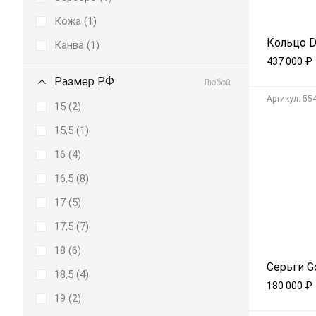
Кожа (
1
)
Кольцо D
Канва (
1
)
437 000
₽
Размер РФ
Любой
Aртикул: 55
15 (
2
)
15,5 (
1
)
16 (
4
)
16,5 (
8
)
17 (
5
)
17,5 (
7
)
18 (
6
)
Серьги G
18,5 (
4
)
180 000
₽
19 (
2
)