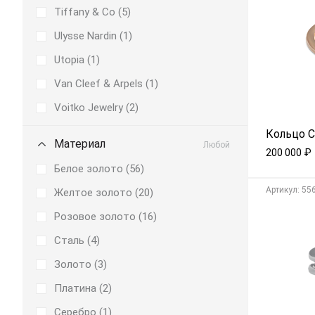
Tiffany & Co (
5
)
Ulysse Nardin (
1
)
Utopia (
1
)
Van Cleef & Arpels (
1
)
Voitko Jewelry (
2
)
Кольцо Ca
Материал
Любой
200 000
₽
Белое золото (
56
)
Aртикул: 55
Желтое золото (
20
)
Розовое золото (
16
)
Сталь (
4
)
Золото (
3
)
Платина (
2
)
Серебро (
1
)