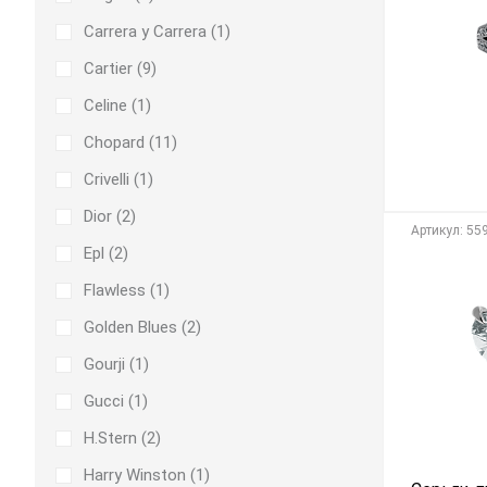
Carrera y Carrera (
1
)
Cartier (
9
)
Celine (
1
)
Chopard (
11
)
Crivelli (
1
)
Dior (
2
)
Aртикул: 55
Epl (
2
)
Flawless (
1
)
Golden Blues (
2
)
Gourji (
1
)
Gucci (
1
)
H.Stern (
2
)
Harry Winston (
1
)