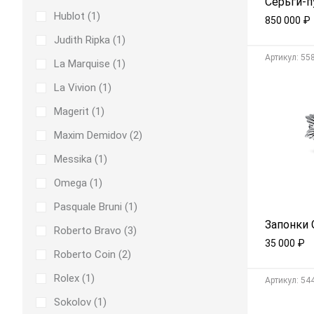
Серьги-п
Hublot (
1
)
850 000
₽
Judith Ripka (
1
)
Aртикул: 55
La Marquise (
1
)
La Vivion (
1
)
Magerit (
1
)
Maxim Demidov (
2
)
Messika (
1
)
Omega (
1
)
Pasquale Bruni (
1
)
Запонки G
Roberto Bravo (
3
)
35 000
₽
Roberto Coin (
2
)
Rolex (
1
)
Aртикул: 54
Sokolov (
1
)