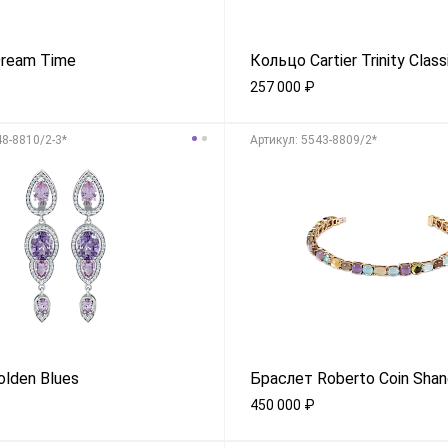
ream Time
Кольцо Cartier Trinity Class
257 000
₽
48-8810/2-3*
Aртикул: 5543-8809/2*
olden Blues
Браслет Roberto Coin Shan
450 000
₽