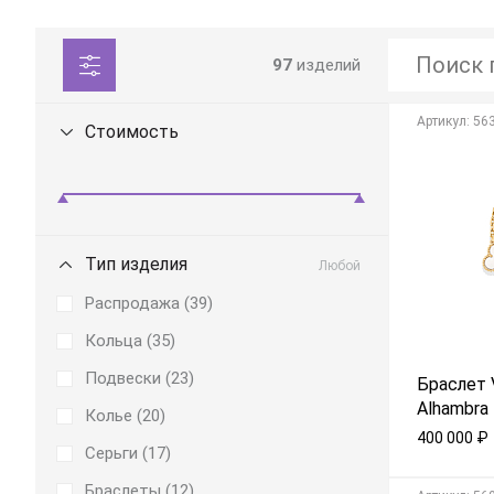
97
изделий
Aртикул: 56
Стоимость
Тип изделия
Любой
Распродажа (
39
)
Кольца (
35
)
Подвески (
23
)
Браслет V
Alhambra
Колье (
20
)
400 000
₽
Серьги (
17
)
Браслеты (
12
)