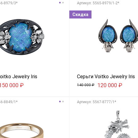
66-8979/3*
Aртикул: 5565-8979/1-2*
Скидка
itko Jewelry Iris
Серьги Voitko Jewelry Iris
150 000
₽
120 000
₽
140 000
₽
56-8849/1*
Aртикул: 5567-8777/1*