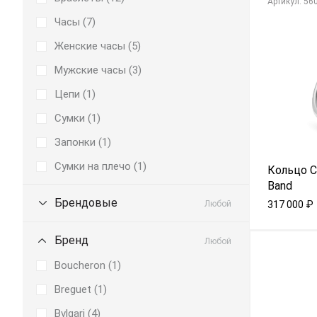
Aртикул: 56
Часы (
7
)
Женские часы (
5
)
Мужские часы (
3
)
Цепи (
1
)
Сумки (
1
)
Запонки (
1
)
Сумки на плечо (
1
)
Кольцо Ca
Band
Брендовые
Любой
317 000
₽
Бренд
Любой
Boucheron (
1
)
Breguet (
1
)
Bvlgari (
4
)