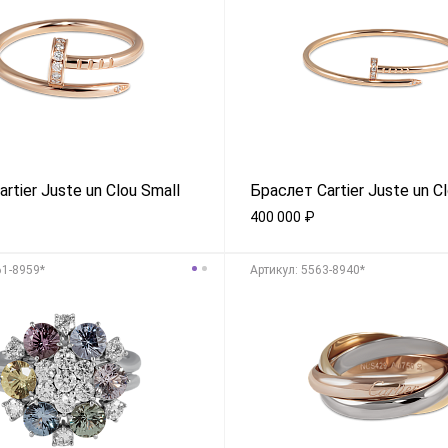
rtier Juste un Clou Small
Браслет Cartier Juste un C
400 000
₽
61-8959*
Aртикул: 5563-8940*