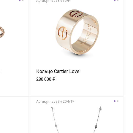
Aртикул: 5598-9154*
l
Кольцо Cartier Love
280 000
₽
Aртикул: 5593-7204/1*