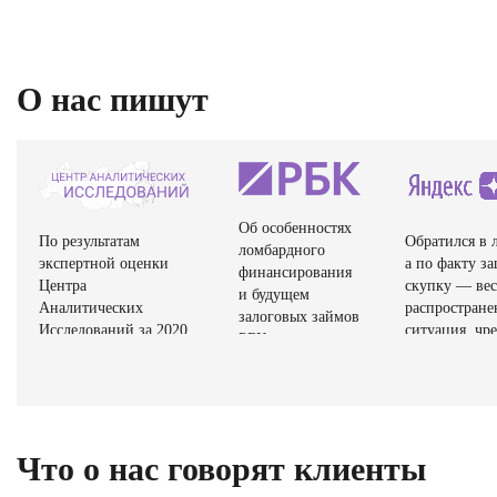
О нас пишут
Об особенностях
По результатам
Обратился в 
ломбардного
экспертной оценки
а по факту з
финансирования
Центра
скупку — ве
и будущем
Аналитических
распростране
залоговых займов
Исследований за 2020
ситуация, чре
РБК+ рассказала
год организация. ООО
потерей свое
управляющий
«ЛОМБАРД-38»
имущества. 
директор ООО
вошла в Рейтинг
комиссионны
«Ломбард №38»
надёжных партнёров
магазины раб
Оксана Королева.
по Центральному
под видом ло
Что о нас говорят клиенты
федеральному округу
не имея лице
России.