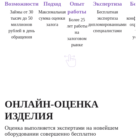
Возможности
Подход
Опыт
Экспертиза
Без
работы
Займы от 30
Максимальная
Бесплатная
тысяч до 50
сумма оценки
экспертиза
конфид
Более 25
миллионов
залога
дипломированными
охра
лет работы
рублей в день
специалистами
тр
на
обращения
уст
залоговом
рынке
ОНЛАЙН-ОЦЕНКА
ИЗДЕЛИЯ
Оценка выполняется экспертами на новейшем
оборудовании совершенно бесплатно