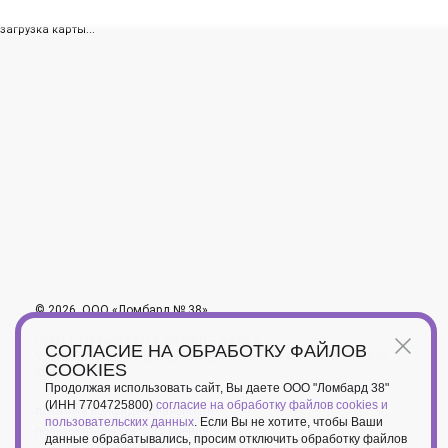
загрузка карты...
© 2026, ООО «Ломбард № 38»
ОГРН 1097746249919; ОКВЭД – 64.92.6
СОГЛАСИЕ НА ОБРАБОТКУ ФАЙЛОВ
Учетный номер в Пробирной палате России ЮЛ7701608099 от
COOKIES
29.05.2019
Продолжая использовать сайт, Вы даете ООО "Ломбард 38"
(ИНН 7704725800)
согласие на обработку файлов cookies и
политика конфиденциальности
пользовательских данных
. Если Вы не хотите, чтобы Ваши
пользовательское соглашение
данные обрабатывались, просим отключить обработку файлов