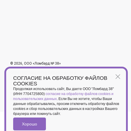
© 2026, ООО «Ломбард № 38»
ОГРН 1097746249919; ОКВЭД – 64.92.6
СОГЛАСИЕ НА ОБРАБОТКУ ФАЙЛОВ
Учетный номер в Пробирной палате России ЮЛ7701608099 от
29.05.2019
COOKIES
Продолжая использовать сайт, Вы даете ООО "Ломбард 38"
политика конфиденциальности
(ИНН 7704725800)
согласие на обработку файлов cookies и
пользовательских данных
. Если Вы не хотите, чтобы Ваши
пользовательское соглашение
данные обрабатывались, просим отключить обработку файлов
cookies и сбор пользовательских данных в настройках Вашего
браузера или покинуть сайт.
Хорошо