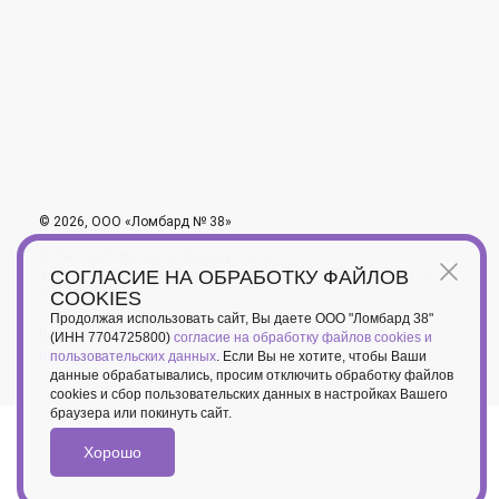
© 2026, ООО «Ломбард № 38»
ОГРН 1097746249919; ОКВЭД – 64.92.6
СОГЛАСИЕ НА ОБРАБОТКУ ФАЙЛОВ
Учетный номер в Пробирной палате России ЮЛ7701608099 от
29.05.2019
COOKIES
Продолжая использовать сайт, Вы даете ООО "Ломбард 38"
политика конфиденциальности
(ИНН 7704725800)
согласие на обработку файлов cookies и
пользовательских данных
. Если Вы не хотите, чтобы Ваши
пользовательское соглашение
данные обрабатывались, просим отключить обработку файлов
cookies и сбор пользовательских данных в настройках Вашего
браузера или покинуть сайт.
Хорошо