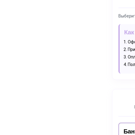
Выберит
Как
Офо
При
Опл
Пол
Бан