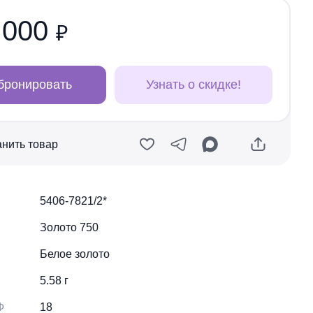
 000
₽
бронировать
Узнать о скидке!
нить товар
Скопировать ссылку
Скопировать ссылку
5406-7821/2*
Вконтакте
Вконтакте
Золото 750
Одноклассники
Одноклассники
Белое золото
MAX
MAX
5.58 г
Telegram
Ф
18
Telegram