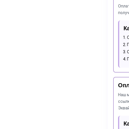
Оплат
получ
К
Опл
Наш 
ссылк
Эквай
К