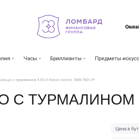
Онла
елия
Часы
Бриллианты
Предметы искус
Кольцо с турмалином 4.03 ct белое золото, 5406-7821/2*
О С ТУРМАЛИНОМ 4
Цена в бу