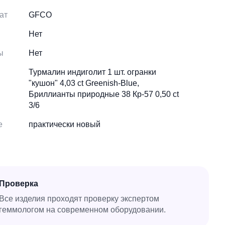
ат
GFCO
Pinterest
Pinterest
Нет
ы
Нет
Турмалин индиголит 1 шт. огранки
"кушон" 4,03 ct Greenish-Blue,
Бриллианты природные 38 Кр-57 0,50 ct
3/6
е
практически новый
Проверка
Все изделия проходят проверку экспертом
геммологом на современном оборудовании.