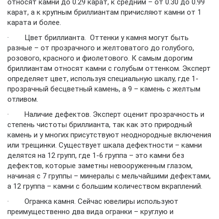
относят камни до 0.29 карат, к средним – от 0.30 до 0.99
карат, а к крупным бриллиантам причисляют камни от 1
карата и более.
· Цвет бриллианта. Оттенки у камня могут быть
разные – от прозрачного и желтоватого до голубого,
розового, красного и фиолетового. К самым дорогим
бриллиантам относят камни с голубым оттенком. Эксперт
определяет цвет, используя специальную шкалу, где 1-
прозрачный бесцветный камень, а 9 – камень с желтым
отливом.
· Наличие дефектов. Эксперт оценит прозрачность и
степень чистоты бриллианта, так как это природный
камень и у многих присутствуют неоднородные включения
или трещинки. Существует шкала дефектности – камни
делятся на 12 групп, где 1-6 группа – это камни без
дефектов, которые заметны невооруженным глазом,
начиная с 7 группы – минералы с мельчайшими дефектами,
а 12 группа – камни с большим количеством вкраплений.
· Огранка камня. Сейчас ювелиры используют
преимущественно два вида огранки – круглую и