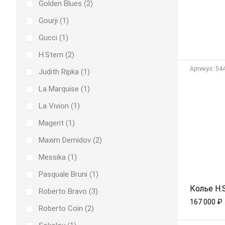
Golden Blues (
2
)
Gourji (
1
)
Gucci (
1
)
H.Stern (
2
)
Aртикул: 54
Judith Ripka (
1
)
La Marquise (
1
)
La Vivion (
1
)
Magerit (
1
)
Maxim Demidov (
2
)
Messika (
1
)
Pasquale Bruni (
1
)
Колье H.
Roberto Bravo (
3
)
167 000
₽
Roberto Coin (
2
)