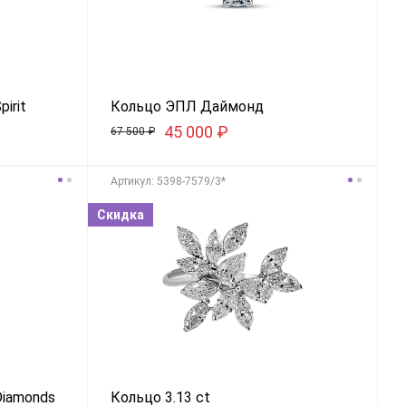
irit
Кольцо ЭПЛ Даймонд
45 000
₽
67 500
₽
Aртикул: 5398-7579/3*
Скидка
Diamonds
Кольцо 3.13 ct