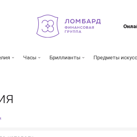
Онла
елия
Часы
Бриллианты
Предметы искус
ия
и