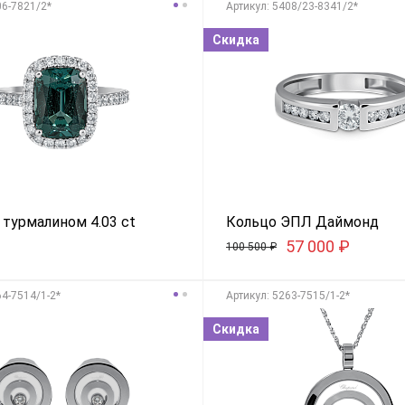
06-7821/2*
Aртикул: 5408/23-8341/2*
Скидка
 турмалином 4.03 ct
Кольцо ЭПЛ Даймонд
57 000
₽
100 500
₽
64-7514/1-2*
Aртикул: 5263-7515/1-2*
Скидка