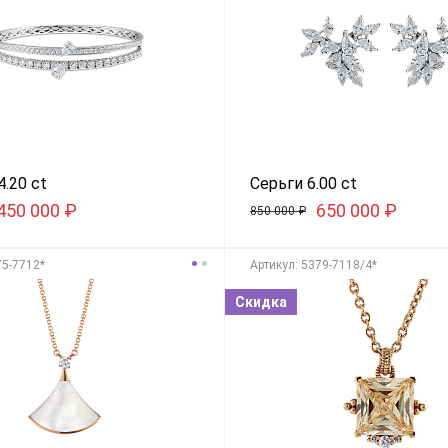
4.20 ct
Серьги 6.00 ct
450 000
₽
650 000
₽
850 000
₽
75-7712*
Aртикул: 5379-7118/4*
Скидка