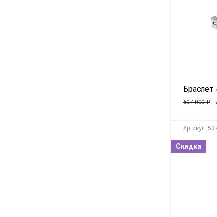
Браслет 
607 000
₽
Aртикул: 53
Скидка