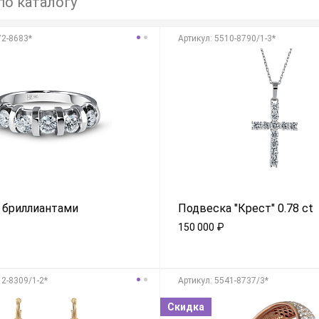
72-8683*
Aртикул: 5510-8790/1-3*
 бриллиантами
Подвеска "Крест" 0.78 ct
150 000
₽
12-8309/1-2*
Aртикул: 5541-8737/3*
Скидка