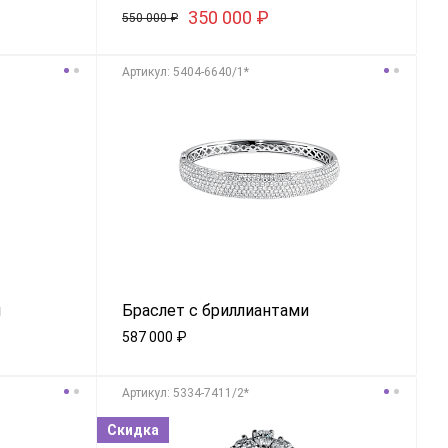
350 000
₽
550 000
₽
Aртикул: 5404-6640/1*
и
Браслет с бриллиантами
587 000
₽
Aртикул: 5334-7411/2*
Скидка