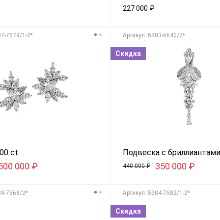
227 000
₽
97-7579/1-2*
Aртикул: 5403-6640/2*
Скидка
00 ct
Подвеска с бриллиантам
500 000
₽
350 000
₽
440 000
₽
89-7568/2*
Aртикул: 5384-7582/1-2*
Скидка