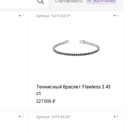
Сортировать:
по умолчанию
Aртикул: 5475-8475*
Теннисный браслет Flawless 3.43
ct
227 000
₽
Aртикул: 5470-8620*