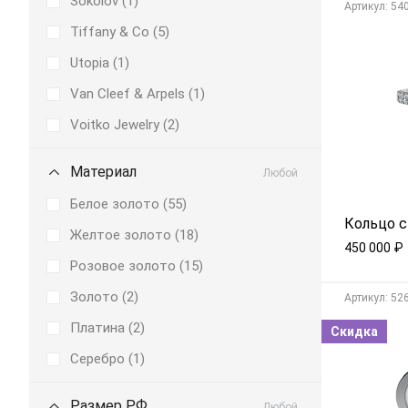
Sokolov (
1
)
Aртикул: 54
Tiffany & Co (
5
)
Utopia (
1
)
Van Cleef & Arpels (
1
)
Voitko Jewelry (
2
)
Материал
Любой
Белое золото (
55
)
Кольцо с
Желтое золото (
18
)
450 000
₽
Розовое золото (
15
)
Золото (
2
)
Aртикул: 52
Платина (
2
)
Скидка
Серебро (
1
)
Размер РФ
Любой