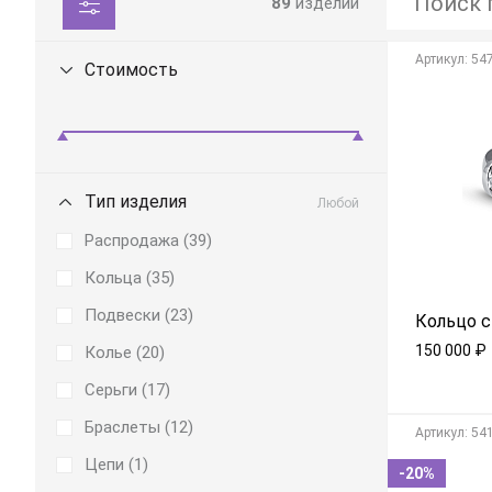
89
изделий
Aртикул: 54
Стоимость
Тип изделия
Любой
Распродажа (
39
)
Кольца (
35
)
Подвески (
23
)
Кольцо с
150 000
₽
Колье (
20
)
Серьги (
17
)
Браслеты (
12
)
Aртикул: 54
Цепи (
1
)
-20%