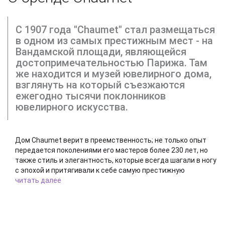
С 1907 года "Chaumet" стал размещаться
в одном из самых престижным мест - на
Вандамской площади, являющейся
достопримечательностью Парижа. Там
же находится и музей ювелирного дома,
взглянуть на который съезжаются
ежегодно тысячи поклонников
ювелирного искусства.
Дом Chaumet верит в преемственность; не только опыт
передается поколениями его мастеров более 230 лет, но
также стиль и элегантность, которые всегда шагали в ногу
с эпохой и притягивали к себе самую престижную
клиентуру благодаря оригинальности и выдающемуся
читать далее
качеству украшений и часов. Произносится [Шомэ].