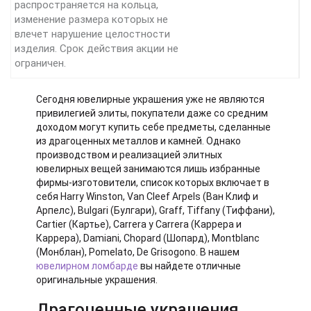
распространяется на кольца,
изменение размера которых не
влечет нарушение целостности
изделия. Срок действия акции не
ограничен.
Сегодня ювелирные украшения уже не являются
привилегией элиты, покупатели даже со средним
доходом могут купить себе предметы, сделанные
из драгоценных металлов и камней. Однако
производством и реализацией элитных
ювелирных вещей занимаются лишь избранные
фирмы-изготовители, список которых включает в
себя Harry Winston, Van Cleef Arpels (Ван Клиф и
Арпелс), Bulgari (Булгари), Graff, Tiffany (Тиффани),
Cartier (Картье), Carrera y Carrera (Каррера и
Каррера), Damiani, Chopard (Шопард), Montblanc
(Монблан), Pomelato, De Grisogono. В нашем
ювелирном ломбарде
вы найдете отличные
оригинальные украшения.
Драгоценные украшения