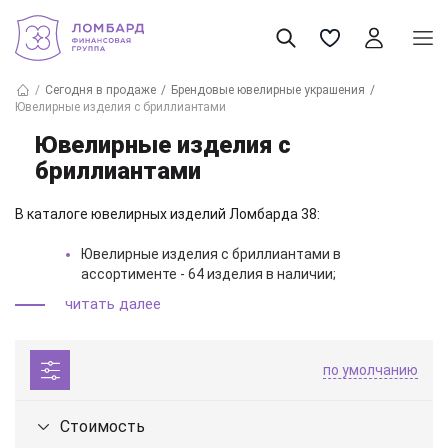
Сегодня в продаже
Брендовые ювелирные украшения
Ювелирные изделия с бриллиантами
Ювелирные изделия с
бриллиантами
В каталоге ювелирных изделий Ломбарда 38:
Ювелирные изделия с бриллиантами в
ассортименте - 64 изделия в наличии;
Возможность зарезервировать и купить ювелирное
читать далее
украшение;
Выбирайте товар по фото, описанию и цене. В продаже
по умолчанию
исключительно проверенные и сертифицированные товары,
прошедшие полную подготовку к продаже! По всем вопросам
о продукции или и условиях покупки звоните нашим
Стоимость
специалистам по телефону: +7 (495) 740-80-88.