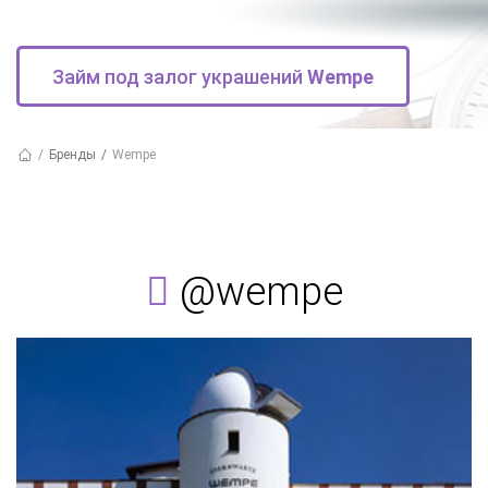
Займ под залог украшений
Wempe
Бренды
Wempe
@wempe