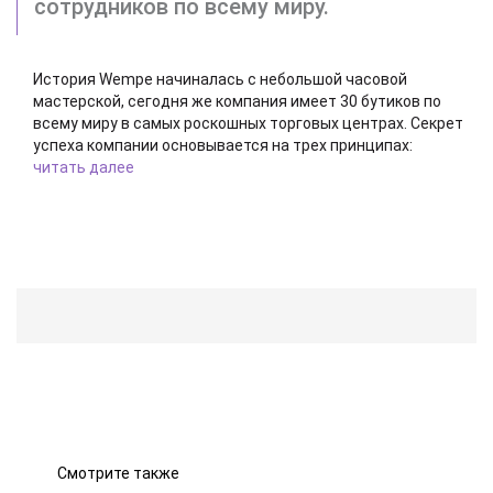
сотрудников по всему миру.
История Wempe начиналась с небольшой часовой
мастерской, сегодня же компания имеет 30 бутиков по
всему миру в самых роскошных торговых центрах. Секрет
успеха компании основывается на трех принципах:
ответственности, эксклюзивности и постоянстве.
читать далее
Произносится [Вемп].
Смотрите также