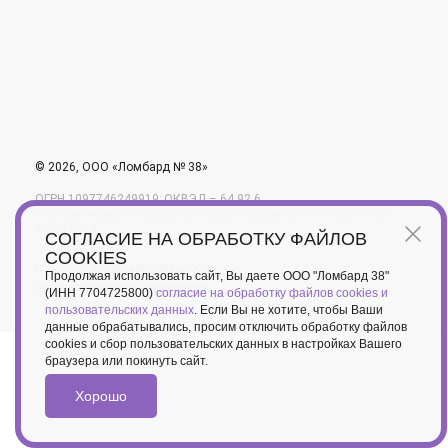
© 2026, ООО «Ломбард № 38»
ОГРН 1097746249919; ОКВЭД – 64.92.6
Учетный номер в Пробирной палате России ЮЛ7701608099 от
29.05.2019
СОГЛАСИЕ НА ОБРАБОТКУ ФАЙЛОВ
COOKIES
политика конфиденциальности
Продолжая использовать сайт, Вы даете ООО "Ломбард 38"
пользовательское соглашение
(ИНН 7704725800)
согласие на обработку файлов cookies и
пользовательских данных
. Если Вы не хотите, чтобы Ваши
данные обрабатывались, просим отключить обработку файлов
cookies и сбор пользовательских данных в настройках Вашего
браузера или покинуть сайт.
Хорошо